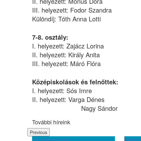
II. helyezett: Mónus Dóra
III. helyezett: Fodor Szandra
Különdíj: Tóth Anna Lotti
7-8. osztály:
I. helyezett: Zajácz Lorina
II. helyezett: Király Anita
III. helyezett: Máró Flóra
Középiskolások és felnőttek:
I. helyezett: Sós Imre
II. helyezett: Varga Dénes
Nagy Sándor
További híreink
Previous
álának 90.
Tündérlesen 2026
Internet