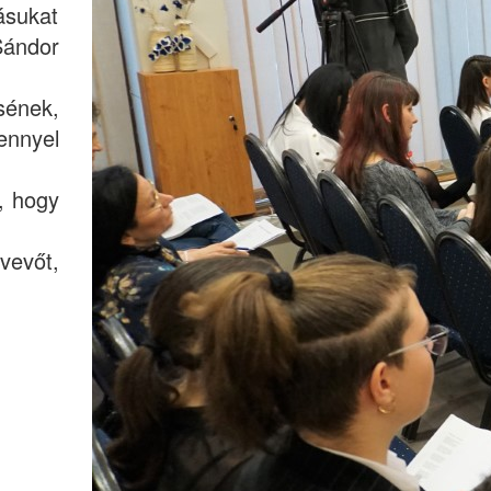
ásukat
Sándor
sének,
ennyel
, hogy
vevőt,