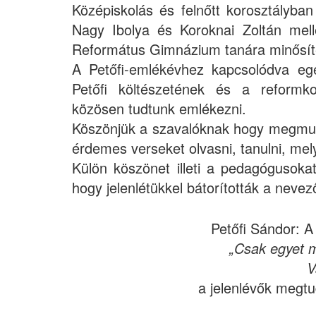
Középiskolás és felnőtt korosztályb
Nagy Ibolya és Koroknai Zoltán me
Református Gimnázium tanára minősít
A Petőfi-emlékévhez kapcsolódva e
Petőfi költészetének és a reformko
közösen tudtunk emlékezni.
Köszönjük a szavalóknak hogy megmutat
érdemes verseket olvasni, tanulni, mel
Külön köszönet illeti a pedagógusokat
hogy jelenlétükkel bátorították a nevez
Petőfi Sándor: A
„Csak egyet m
V
a jelenlévők megtu