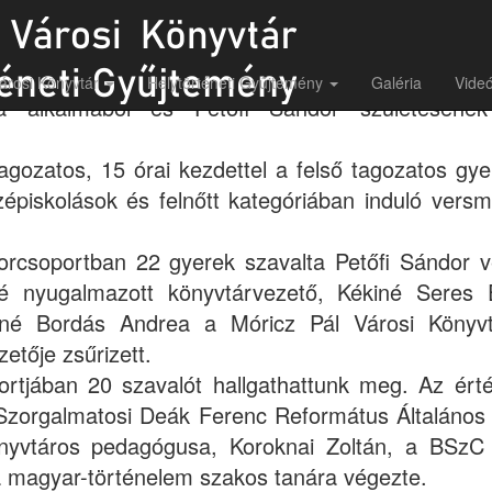
ytörténeti Gyűjtemény Petőfi Sándor szavalóve
árosi Könyvtár
Helytörténeti Gyűjtemény
Galéria
Videó
ja alkalmából és Petőfi Sándor születéséne
tagozatos, 15 órai kezdettel a felső tagozatos gye
épiskolások és felnőtt kategóriában induló vers
orcsoportban 22 gyerek szavalta Petőfi Sándor ve
é nyugalmazott könyvtárvezető, Kékiné Sere
né Bordás Andrea a Móricz Pál Városi Könyv
etője zsűrizett.
ortjában 20 szavalót hallgathattunk meg. Az érté
Szorgalmatosi Deák Ferenc Református Általános 
nyvtáros pedagógusa, Koroknai Zoltán, a BSzC
 magyar-történelem szakos tanára végezte.