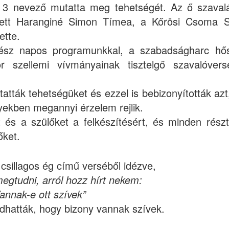
an 3 nevező mutatta meg tehetségét. Az ő szaval
llett Haranginé Simon Tímea, a Kőrösi Csoma 
ette.
gész napos programunkkal, a szabadságharc hő
r szellemi vívmányainak tisztelgő szavalóvers
ták tehetségüket és ezzel is bebizonyították azt
yekben megannyi érzelem rejlik.
 és a szülőket a felkészítésért, és minden részt
őket.
 csillagos ég című verséből idézve,
egtudni, arról hozz hírt nekem:
annak-e ott szívek”
dhatták, hogy bizony vannak szívek.