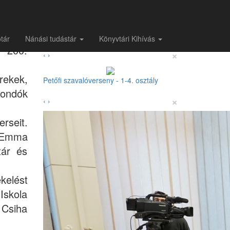
rsenyt
Kapcsolódó képgaléria
tár
Nánási tudástár
Könyvtári Kihívás
k 200.
×
‹
›
rekek,
Petőfi szavalóverseny - 1-4. osztály
mondók
×
‹
›
rseit.
s Emma
tár és
kelést
Iskola
 Csiha