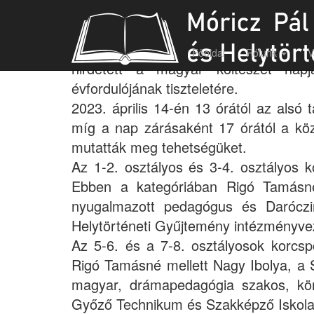
Petőfi Sándor szavalóverseny
A Móricz Pál Városi Könyvtár és Hel
Főoldal
Rólunk
V
hirdetett a magyar költészet nap
évfordulójának tiszteletére.
2023. április 14-én 13 órától az alsó 
míg a nap zárásaként 17 órától a köz
mutatták meg tehetségüket.
Az 1-2. osztályos és 3-4. osztályos k
Ebben a kategóriában Rigó Tamásn
nyugalmazott pedagógus és Daróczi
Helytörténeti Gyűjtemény intézményvez
Az 5-6. és a 7-8. osztályosok korcsp
Rigó Tamásné mellett Nagy Ibolya, a 
magyar, drámapedagógia szakos, kö
Győző Technikum és Szakképző Iskola