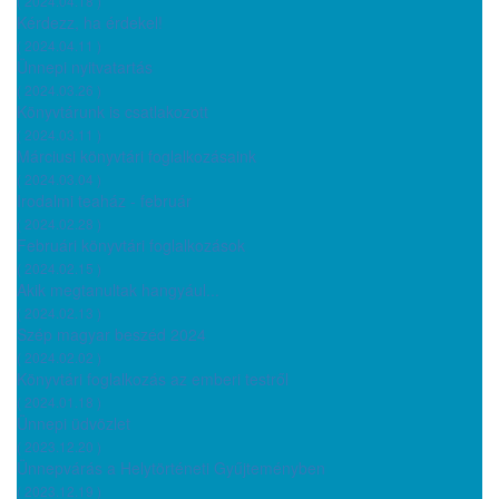
( 2024.04.18 )
Kérdezz, ha érdekel!
( 2024.04.11 )
Ünnepi nyitvatartás
( 2024.03.26 )
Könyvtárunk is csatlakozott
( 2024.03.11 )
Márciusi könyvtári foglalkozásaink
( 2024.03.04 )
Irodalmi teaház - február
( 2024.02.28 )
Februári könyvtári foglalkozások
( 2024.02.15 )
Akik megtanultak hangyául...
( 2024.02.13 )
Szép magyar beszéd 2024
( 2024.02.02 )
Könyvtári foglalkozás az emberi testről
( 2024.01.18 )
Ünnepi üdvözlet
( 2023.12.20 )
Ünnepvárás a Helytörténeti Gyűjteményben
( 2023.12.19 )