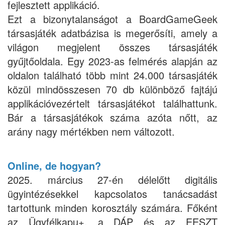
fejlesztett applikáció.
Ezt a bizonytalanságot a BoardGameGeek
társasjáték adatbázisa is megerősíti, amely a
világon megjelent összes társasjáték
gyűjtőoldala. Egy 2023-as felmérés alapján az
oldalon található több mint 24.000 társasjáték
közül mindösszesen 70 db különböző fajtájú
applikációvezértelt társasjátékot találhattunk.
Bár a társasjátékok száma azóta nőtt, az
arány nagy mértékben nem változott.
Online, de hogyan?
2025. március 27-én délelőtt digitális
ügyintézésekkel kapcsolatos tanácsadást
tartottunk minden korosztály számára. Főként
az Ügyfélkapu+, a DÁP és az EESZT