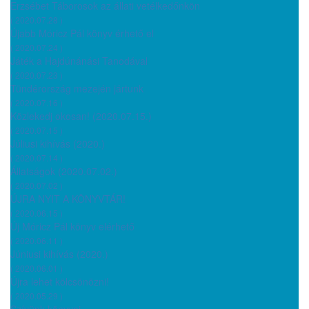
Erzsébet Táborosok az állati vetélkedőnkön
( 2020.07.28 )
Újabb Móricz Pál könyv érhető el
( 2020.07.24 )
Játék a Hajdúnánási Tanodával
( 2020.07.23 )
Tündérország mezején jártunk
( 2020.07.16 )
Közlekedj okosan! (2020.07.15.)
( 2020.07.15 )
Júliusi kihívás (2020.)
( 2020.07.14 )
Állatságok (2020.07.02.)
( 2020.07.02 )
ÚJRA NYIT A KÖNYVTÁR!
( 2020.06.15 )
Új Móricz Pál könyv elérhető
( 2020.06.11 )
Júniusi kihívás (2020.)
( 2020.06.01 )
Újra lehet kölcsönözni!
( 2020.05.29 )
Szívünk könyvei