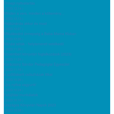
Ünnepi nyitvatartás
( 2023.12.14 )
Minden a vers, minden a költemény...
( 2023.12.13 )
Hajdúnánás akkor és most
( 2023.12.07 )
Mikulásváró ünnepség a Baba-Mama Kluban
( 2023.12.05 )
Nánási séták - helyismereti vetélkedő
( 2023.11.30 )
Novemberi könyvtári foglalkozások (2023)
( 2023.11.24 )
Karácsony Sándor Pedagógiai Egyesület
( 2023.11.16 )
A szőlőskerti csőszházak titkai
( 2023.10.26 )
Újra nyitva vagyunk!
( 2023.10.24 )
Felújítási munkálatok
( 2023.10.10 )
Országos Könyvtári Napok 2023
( 2023.10.08 )