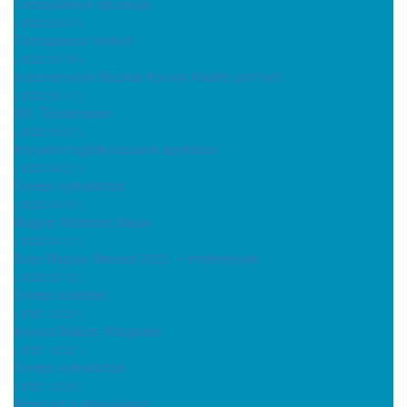
Társasjátékok éjszakája
( 2022.06.07 )
Támogasson minket!
( 2022.05.18 )
Intézményünk Bocskai Korona Kiváltó pont lett
( 2022.05.11 )
XIII. Tündérlesen
( 2022.05.01 )
Könyvtári foglalkozásaink áprilisban
( 2022.04.21 )
Ünnepi nyitvatartás
( 2022.04.15 )
Magyar Költészet Napja
( 2022.04.11 )
Szép Magyar Beszéd 2022. ~ eredmények
( 2022.02.10 )
Ünnepi üdvözlet
( 2021.12.23 )
Kovács Balázs: Kitagadva
( 2021.12.22 )
Ünnepi nyitvatartás
( 2021.12.20 )
Véget ért a Hölgyválasz