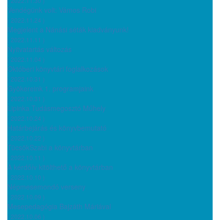
( 2022.11.30 )
Vendégünk volt: Vámos Robi
( 2022.11.24 )
Megjelent a Nánási séták kiadványunk!
( 2022.11.11 )
Nyitvatartás változás
( 2022.11.04 )
Októberi könyvtári foglalkozások
( 2022.10.31 )
Gyökereink 1. programjaink
( 2022.10.31 )
Lipinka Tudásmegosztó Műhely
( 2022.10.24 )
Határbejárás és könyvbemutató
( 2022.10.22 )
TücsökSzabi a könyvtárban
( 2022.10.11 )
A kérdőív kitölthető a könyvtárban
( 2022.10.10 )
Népmesemondó verseny
( 2022.10.09 )
Mesepedagógia Bajzáth Máriával
( 2022.10.06 )