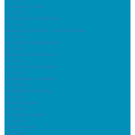
( 2021.04.30 )
Támogasson minket!
( 2021.04.22 )
Draviczky Imrére emlékezünk
( 2021.04.17 )
Költészet napi kvízünk - eredményhirdetés
( 2021.04.16 )
Újraindulnak szolgáltatásaink
( 2021.04.07 )
Gyakran ismételt kérdések :)
( 2021.03.19 )
Március 15-re emlékeztünk
( 2021.03.15 )
Szolgáltatások szünetelése
( 2021.03.08 )
Vig Balázs könyvajánlója
( 2021.03.02 )
Nánási ki kicsoda
( 2021.03.01 )
Támogasson minket!
( 2021.02.28 )
Szívünk könyvei
( 2021.02.26 )