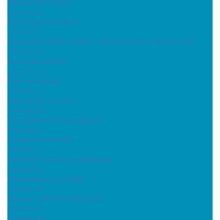
Mesemondó verseny
( 2023.09.29 )
Munkatársat keresünk
( 2023.09.21 )
Kocsi Erika: Mesélő értékek - Nánási mesék könyvbemutató
( 2023.07.21 )
Nyári gyermektábor
( 2023.07.12 )
Nyári nyitvatartás
( 2023.06.27 )
Ókori görög harcosok
( 2023.06.02 )
Vendégünk volt Balázs Ágnes
( 2023.05.24 )
Pünkösdi zárvatartás
( 2023.05.24 )
Olvasni jó! olvasó- és rajzpályázat
( 2023.05.19 )
Krisztusképes keresztfák
( 2023.05.18 )
Véget ért a Nánási kalandozás
( 2023.05.12 )
Nyitvatartás