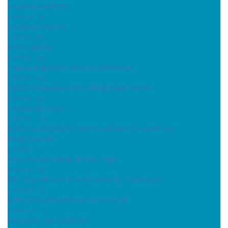
Eredményhirdetés
( 2021.02.15 )
Eredményhirdetés
( 2021.01.25 )
Online játékok
( 2021.01.25 )
Trianon pályázatok eredményhirdetése
( 2021.01.15 )
Újabb felolvasással bővült Hajdúsági krónikák
( 2021.01.15 )
Továbbra is zárva :(
( 2021.01.11 )
Kellemes ünnepeket kívánunk minden olvasónknak,
látogatónknak!
( 2020.12.24 )
Jóna uramat a tanácsházba hívják
( 2020.12.21 )
XIII. Vihar Béla versmondó verseny eredményei
( 2020.12.16 )
A Helyismereti vetélkedő eredményei
( 2020.12.14 )
Indulhat a Like-vadászat!