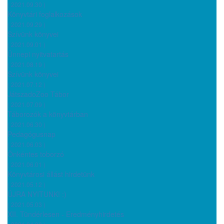
( 2021.09.30 )
Könyvtári foglalkozások
( 2021.09.29 )
Szívünk könyvei
( 2021.09.01 )
Ünnepi nyitvatartás
( 2021.08.19 )
Szívünk könyvei
( 2021.07.12 )
JátszadoZoo Tábor
( 2021.07.09 )
Táborozók a könyvtárban
( 2021.06.30 )
Pedagógusnap
( 2021.06.03 )
Önkéntes toborzó
( 2021.06.01 )
Könyvtárosi állást hirdetünk
( 2021.05.12 )
ÚJRA NYITUNK! :)
( 2021.05.03 )
XII. Tündérlesen - Eredményhirdetés