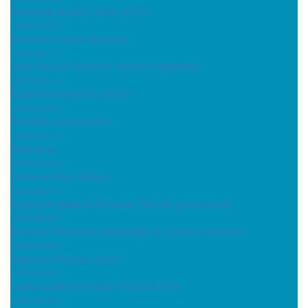
Közlekedj okosan! (2020.10.07.)
( 2020.10.07 )
Szekérrel a pócsi Máriához
( 2020.09.17 )
Újabb Móricz Pál könyv érhető el digitálisan
( 2020.09.14 )
Szeptemberi kihívás (2020.)
( 2020.09.01 )
Útvesztő a könyvtárban
( 2020.08.14 )
Állatságok
( 2020.08.13 )
Tündérország mezején
( 2020.08.11 )
Anyanyelvi játék az Erzsébet Táboros gyerekeknek
( 2020.08.05 )
Erzsébet Táborosok vetélkedője az óceánok témában
( 2020.08.04 )
Augusztusi kihívás (2020.)
( 2020.08.01 )
Logikai játékok Erzsébet Táborosoknak
( 2020.07.31 )