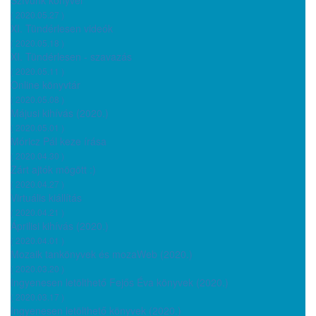
( 2020.05.27 )
XI. Tündérlesen videók
( 2020.05.18 )
XI. Tündérlesen - szavazás
( 2020.05.11 )
Online könyvtár
( 2020.05.08 )
Májusi kihívás (2020.)
( 2020.05.01 )
Móricz Pál keze írása
( 2020.04.30 )
Zárt ajtók mögött :)
( 2020.04.27 )
Virtuális kiállítás
( 2020.04.21 )
Áprilisi kihívás (2020.)
( 2020.04.01 )
Mozaik tankönyvek és mozaWeb (2020.)
( 2020.03.20 )
Ingyenesen letölthető Fejős Éva könyvek (2020.)
( 2020.03.17 )
Ingyenesen letölthető könyvek (2020.)