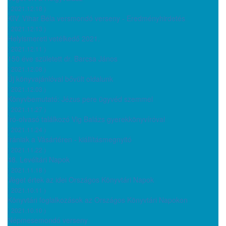
( 2021.12.18 )
XIV. Vihar Béla versmondó verseny - Eredményhirdetés
( 2021.12.13 )
Helyismereti vetélkedő 2021.
( 2021.12.11 )
150 éve született dr. Barcsa János
( 2021.12.08 )
Új könyvajánlóval bővült oldalunk
( 2021.12.03 )
Könyvbemutató: Jézus pere ügyvéd szemmel
( 2021.11.27 )
Író-olvasó találkozó Vig Balázs gyerekkönyvíróval
( 2021.11.24 )
Irániak a Vásártéren - kiállításmegnyitó
( 2021.11.22 )
48. Levéltári Napok
( 2021.11.18 )
Véget értek az idei Országos Könyvtári Napok
( 2021.10.11 )
Könyvtári foglalkozások az Országos Könyvtári Napokon
( 2021.10.10 )
Népmesemondó verseny