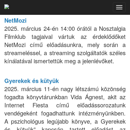
Internet Fiesta 2025
Toggl
navig
NetMozi
2025. március 24-én 14:00 órától a Nosztalgia
Filmklub tagjaival vártuk az érdeklődőket
NetMozi című előadásunkra, mely során a
streameléssel, a streaming szolgáltatók széles
kínálatával ismertettük meg a jelenlévőket.
Gyerekek és kütyük
2025. március 11-én nagy létszámú közönség
fogadta könyvtárunkban Vida Ágnest, akit az
Internet Fiesta című előadássorozatunk
vendégeként fogadhattunk intézményünkben.
A pszichológus legújabb könyve, a Gyerekek
és kütyük” kapcsán tartott előadást az