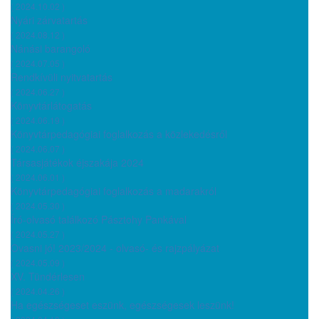
( 2024.10.02 )
Nyári zárvatartás
( 2024.08.12 )
Nánási barangoló
( 2024.07.05 )
Rendkívüli nyitvatartás
( 2024.06.27 )
Könyvtárlátogatás
( 2024.06.19 )
Könyvtárpedagógiai foglalkozás a közlekedésről
( 2024.06.07 )
Társasjátékok éjszakája 2024
( 2024.06.01 )
Könyvtárpedagógiai foglalkozás a madarakról
( 2024.05.30 )
Író-olvasó találkozó Pásztohy Pankával
( 2024.05.27 )
Ovasni jó! 2023/2024 - olvasó- és rajzpályázat
( 2024.05.09 )
XV. Tündérlesen
( 2024.04.26 )
Ha egészségeset eszünk, egészségesek leszünk!