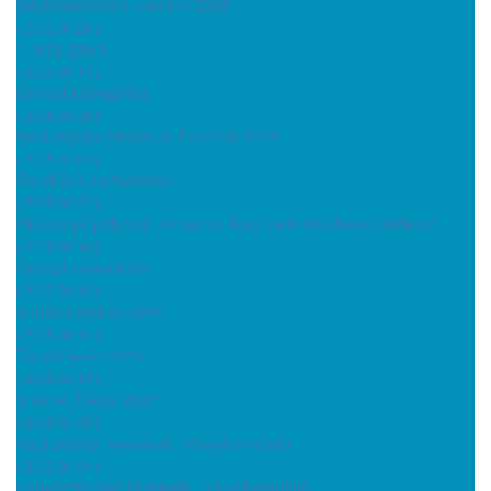
Népmesemondó verseny 2025
( 2025.09.26 )
1 hétig zárva
( 2025.09.11 )
Ünnepi zárvatartás
( 2025.08.20 )
Hajdúnánási Utcazene Fesztivál 2025
( 2025.07.02 )
Rendkívüli nyitvatartás
( 2025.06.27 )
Olvasni jó! pályázat zárása és Berg Judit író-olvasó találkozó
( 2025.06.16 )
Ünnepi zárvatartás
( 2025.04.16 )
Irodalmi teaház 2025
( 2025.04.11 )
Tündérlesen 2025
( 2025.04.10 )
Internet Fiesta 2025
( 2025.03.28 )
Hajdúnánás helynevei - könyvbemutató
( 2025.03.21 )
Fogyásom igaz története - könyvbemutató