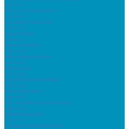
( 2025.03.11 )
Babusa 60 - könyvbemutató
( 2025.02.14 )
Szép magyar beszéd 2025
( 2025.01.31 )
Ünnepi üdvözlet
( 2024.12.17 )
Ünnepi nyitvatartás
( 2024.12.16 )
Adventi könyves szombat
( 2024.12.07 )
A könyvtár fája
( 2024.12.06 )
Könyvtárunkban járt a Mikulás
( 2024.12.05 )
Adventi kalendárium
( 2024.12.02 )
XVII. Vihar Béla versmondó verseny
( 2024.11.29 )
Elégedettségi kérdőív
( 2024.11.11 )
Országos Könyvtári Napok 2024