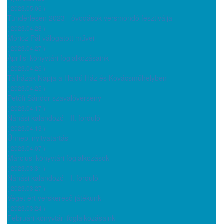
( 2023.05.06 )
Tündérlesen 2023 - óvodások versmondó fesztiválja
( 2023.04.28 )
Móricz Pál válogatott művei
( 2023.04.27 )
Áprilisi könyvtári foglalkozásaink
( 2023.04.26 )
Tájházak Napja a Hajdú Ház és Kovácsműhelyben
( 2023.04.25 )
Petőfi Sándor szavalóverseny
( 2023.04.17 )
Nánási kalandozó - II. forduló
( 2023.04.13 )
Ünnepi nyitvatartás
( 2023.04.07 )
Márciusi könyvtári foglalkozások
( 2023.03.31 )
Nánási kalandozó - I. forduló
( 2023.03.27 )
Véget ért verskereső játékunk
( 2023.03.24 )
Februári könyvtári foglalkozásaink