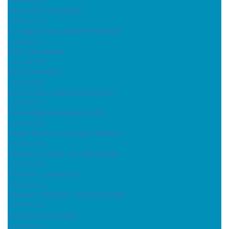
( 2026.08.03 )
Könyvmoly olvasótábor
( 2026.07.10 )
III. Hajdúnánási Utcazene Fesztivál
( 2026.06.27 )
Nyári nyitvatartás
( 2026.06.26 )
Mozart bikiniben
( 2026.06.25 )
Amit minden szülőnek tudnia kell
( 2026.06.17 )
Társasjátékok éjszakája 2026
( 2026.06.06 )
Vadadi Adrienn író-olvasó találkozó
( 2026.05.28 )
Olvasni jó! olvasó- és rajzpályázat
( 2026.05.22 )
Pünkösd - zárvatartás
( 2026.05.20 )
Rétséges hajdúföld - könyvbemutató
( 2026.05.12 )
Könyvtári zárvatartás
( 2026.04.27 )