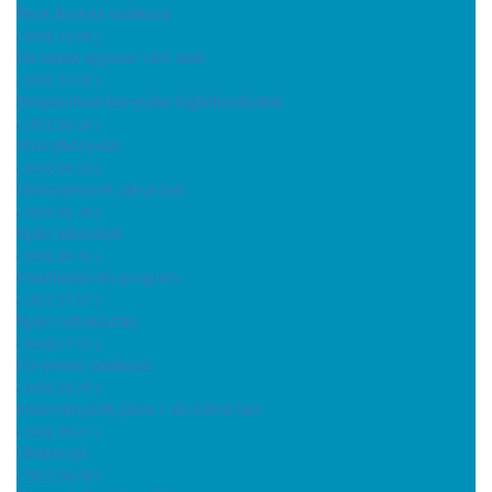
Beck Andrea találkozó
( 2022.10.05 )
Ha valaki egyszer rám talál
( 2022.10.03 )
Szeptemberi könyvtári foglalkozásaink
( 2022.09.28 )
Strandkönyvtár
( 2022.08.22 )
Intézményünk zárva tart
( 2022.08.16 )
Nyári táboraink
( 2022.08.16 )
Csodaszarvas program
( 2022.07.07 )
Nyári nyitvatartás
( 2022.07.01 )
Író-olvasó találkozó
( 2022.06.23 )
Intézményünk július 1-én zárva tart
( 2022.06.21 )
Olvasni jó!
( 2022.06.09 )