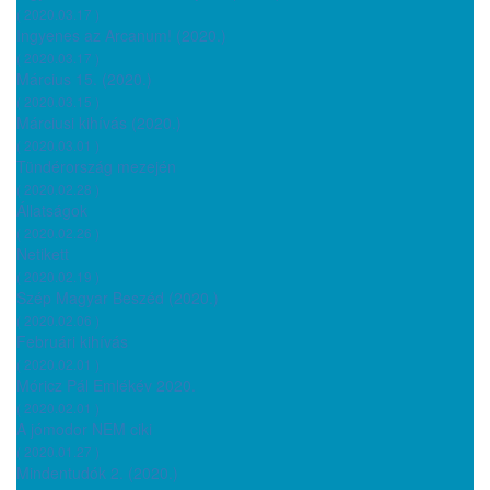
( 2020.03.17 )
Ingyenes az Arcanum! (2020.)
( 2020.03.17 )
Március 15. (2020.)
( 2020.03.15 )
Márciusi kihívás (2020.)
( 2020.03.01 )
Tündérország mezején
( 2020.02.28 )
Állatságok
( 2020.02.26 )
Netikett
( 2020.02.19 )
Szép Magyar Beszéd (2020.)
( 2020.02.06 )
Februári kihívás
( 2020.02.01 )
Móricz Pál Emlékév 2020.
( 2020.02.01 )
A jómodor NEM ciki
( 2020.01.27 )
Mindentudók 2. (2020.)