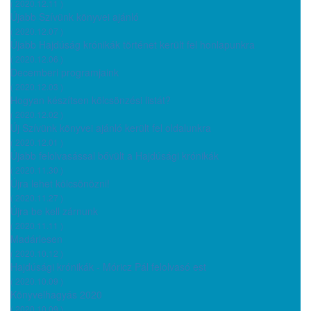
( 2020.12.11 )
Újabb Szívünk könyvei ajánló
( 2020.12.07 )
Újabb Hajdúság krónikák történet került fel honlapunkra
( 2020.12.06 )
Decemberi programjaink
( 2020.12.03 )
Hogyan készítsen kölcsönzési listát?
( 2020.12.02 )
Új Szívünk könyvei ajánló került fel oldalunkra
( 2020.12.01 )
Újabb felolvasással bővült a Hajdúsági krónikák
( 2020.11.30 )
Újra lehet kölcsönözni!
( 2020.11.27 )
Újra be kell zárnunk
( 2020.11.11 )
Madárlesen
( 2020.10.12 )
Hajdúsági krónikák - Móricz Pál felolvasó est
( 2020.10.09 )
Könyvelhagyás 2020
( 2020.10.09 )