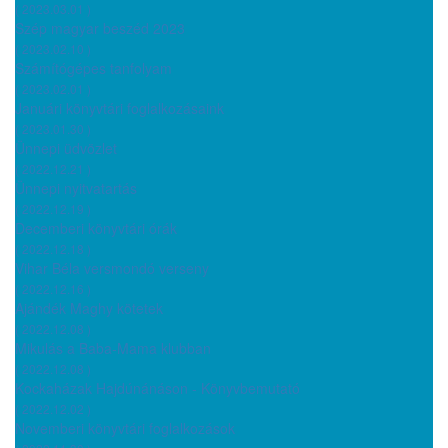
( 2023.03.01 )
Szép magyar beszéd 2023
( 2023.02.10 )
Számítógépes tanfolyam
( 2023.02.01 )
Januári könyvtári foglalkozásaink
( 2023.01.30 )
Ünnepi üdvözlet
( 2022.12.21 )
Ünnepi nyitvatartás
( 2022.12.19 )
Decemberi könyvtári órák
( 2022.12.18 )
Vihar Béla versmondó verseny
( 2022.12.16 )
Ajándék Maghy kötetek
( 2022.12.08 )
Mikulás a Baba-Mama klubban
( 2022.12.08 )
Kockaházak Hajdúnánáson - Könyvbemutató
( 2022.12.02 )
Novemberi könyvtári foglalkozások