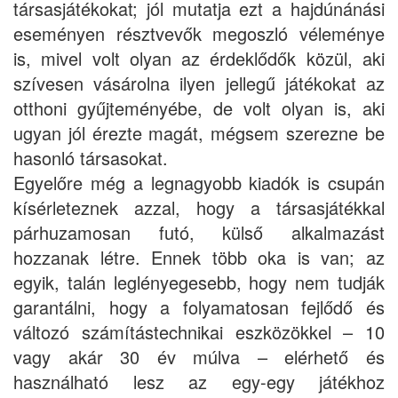
társasjátékokat; jól mutatja ezt a hajdúnánási
eseményen résztvevők megoszló véleménye
is, mivel volt olyan az érdeklődők közül, aki
szívesen vásárolna ilyen jellegű játékokat az
otthoni gyűjteményébe, de volt olyan is, aki
ugyan jól érezte magát, mégsem szerezne be
hasonló társasokat.
Egyelőre még a legnagyobb kiadók is csupán
kísérleteznek azzal, hogy a társasjátékkal
párhuzamosan futó, külső alkalmazást
hozzanak létre. Ennek több oka is van; az
egyik, talán leglényegesebb, hogy nem tudják
garantálni, hogy a folyamatosan fejlődő és
változó számítástechnikai eszközökkel – 10
vagy akár 30 év múlva – elérhető és
használható lesz az egy-egy játékhoz