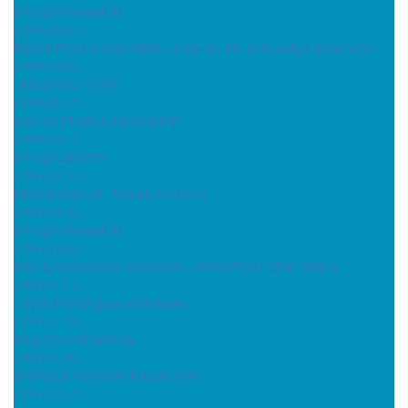
Ünnepi zárvatartás
( 2026.03.30 )
Móricz Pálra emlékeztünk halálának 90. évfordulója alkalmából
( 2026.03.30 )
Tündérlesen 2026
( 2026.03.27 )
Internet Fiesta a könyvtárban
( 2026.03.27 )
Ünnepi üdvözlet
( 2025.12.19 )
Mesélő értékek - Nánási mesék II.
( 2025.12.10 )
Ünnepi zárvatartás
( 2025.12.03 )
Idén is versmondó versennyel emlékeztünk Vihar Bélára
( 2025.11.21 )
Tiszta szívvel gyermekhangra
( 2025.11.13 )
Könyvtári zárvatartás
( 2025.10.20 )
Országos Könyvtári Napok 2025
( 2025.10.07 )