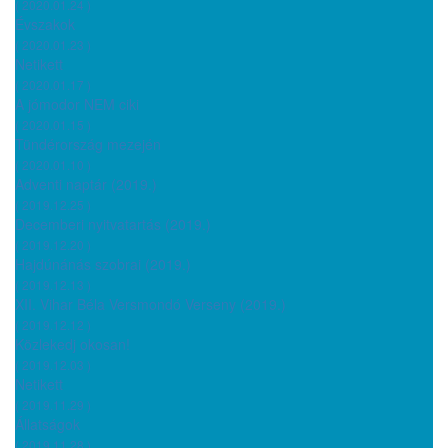
( 2020.01.24 )
Évszakok
( 2020.01.23 )
Netikett
( 2020.01.17 )
A jómodor NEM ciki
( 2020.01.15 )
Tündérország mezején
( 2020.01.10 )
Adventi naptár (2019.)
( 2019.12.25 )
Decemberi nyitvatartás (2019.)
( 2019.12.20 )
Hajdúnánás szobrai (2019.)
( 2019.12.13 )
XII. Vihar Béla Versmondó Verseny (2019.)
( 2019.12.12 )
Közlekedj okosan!
( 2019.12.03 )
Netikett
( 2019.11.29 )
Állatságok
( 2019.11.28 )