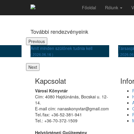
Országos Könyvtári Napok (2019
Főoldal
Rólunk
V
További rendezvényeink
Previous
Amit minden szülőnek tudnia kell
Társasj
( 2026.06.16 )
( 2026.06
Next
Kapcsolat
Info
Városi Könyvtár
Cím: 4080 Hajdúnánás, Bocskai u. 12-
14.
E-mail cím: nanaskonyvtar@gmail.com
Tel./fax: +36-52-381-941
Tel.: +36-70-372-1509
Helytörténeti Gyűjtemény