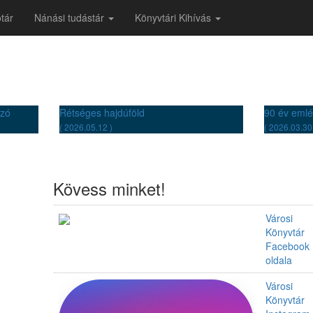
tár
Nánási tudástár
Könyvtári Kihívás
ozó
Rétséges hajdúföld
90 év emlé
( 2026.05.12 )
( 2026.03.30
Kövess minket!
Városi
Könyvtár
Facebook
oldala
Városi
Könyvtár