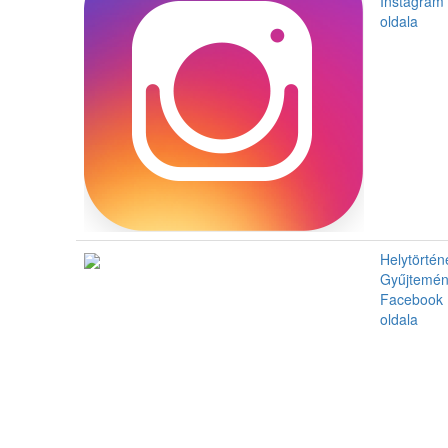
Instagram
oldala
Helytörténe
Gyűjtemé
Facebook
oldala