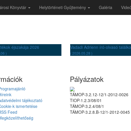
.)
árosi Könyvtár
Helytörténeti Gyűjtemény
Galéria
Videó
átékok éjszakája 2026
Vadadi Adrienn író-olvasó találk
.06 )
( 2026.05.28 )
rmációk
Pályázatok
Programajánló
Híreink
TÁMOP-3.2.12-12/1-2012-0026
Adatvédelmi tájékoztató
TIOP-1.2.3/08/01
Cookie-k ismertetése
TÁMOP-3.2.4/08/1
RSS Feed
TÁMOP-3.2.8.B-12/1-2012-0045
Megközelíthetőség