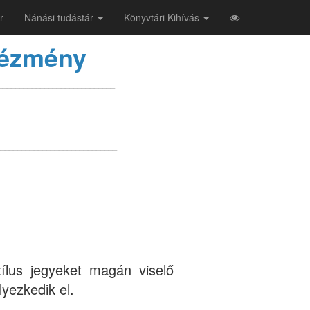
r
Nánási tudástár
Könyvtári Kihívás
tézmény
____________________________
_____________________________
ílus jegyeket magán viselő
yezkedik el.