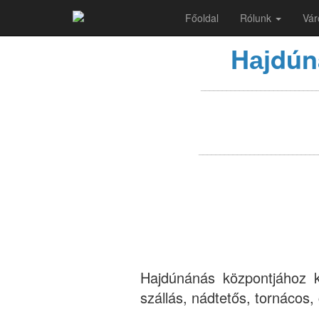
Aranyszalma Alkotóház
Főoldal
Rólunk
Vár
H
dún
aj
___________________________
____________________________
Hajdúnánás központjához k
szállás, nádtetős, tornácos