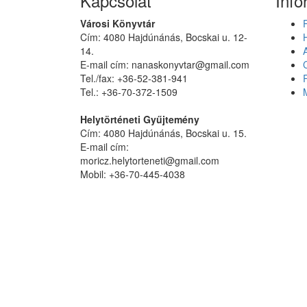
Kapcsolat
Info
Városi Könyvtár
Cím: 4080 Hajdúnánás, Bocskai u. 12-
14.
E-mail cím: nanaskonyvtar@gmail.com
Tel./fax: +36-52-381-941
Tel.: +36-70-372-1509
Helytörténeti Gyűjtemény
Cím: 4080 Hajdúnánás, Bocskai u. 15.
E-mail cím:
moricz.helytorteneti@gmail.com
Mobil: +36-70-445-4038