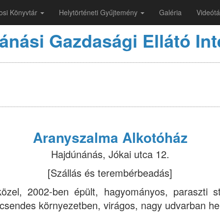
osi Könyvtár
Helytörténeti Gyűjtemény
Galéria
Videótá
ánási Gazdasági Ellátó In
___________________________________________________________________________
__________________________________________________________________________
Aranyszalma Alkotóház
Hajdúnánás, Jókai utca 12.
[Szállás és terembérbeadás]
özel, 2002-ben épült, hagyományos, paraszti st
, csendes környezetben, virágos, nagy udvarban hel