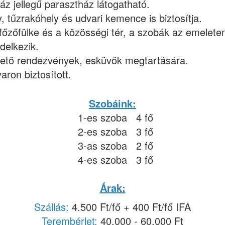
áz jellegű parasztház látogatható.
y, tűzrakóhely és udvari kemence is biztosítja.
 főzőfülke és a közösségi tér, a szobák az emeleten
delkezik.
lhető rendezvények, esküvők megtartására.
ron biztosított.
Szobáink:
1-es szoba 4 fő
2-es szoba 3 fő
3-as szoba 2 fő
4-es szoba 3 fő
Árak:
Szállás:
4.500 Ft/fő + 400 Ft/fő IFA
Terembérlet:
40.000 - 60.000 Ft