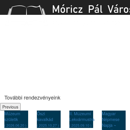
Játék a betűkkel
További rendezvényeink
Previous
Őszi
II. Múzeumi
Magyar
Táborozz
kavalkád
Lekvármustra
Népmese
velünk a
Napja ~
múzeumban!
( 2025.10.27 )
( 2025.09.10 )