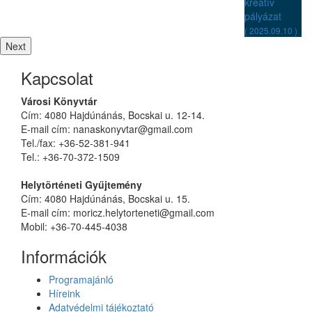
kreatív
( 2025.06.01 )
pályázat
( 2025.09.10 )
Next
Kapcsolat
Városi Könyvtár
Cím: 4080 Hajdúnánás, Bocskai u. 12-14.
E-mail cím: nanaskonyvtar@gmail.com
Tel./fax: +36-52-381-941
Tel.: +36-70-372-1509
Helytörténeti Gyűjtemény
Cím: 4080 Hajdúnánás, Bocskai u. 15.
E-mail cím: moricz.helytorteneti@gmail.com
Mobil: +36-70-445-4038
Információk
Programajánló
Híreink
Adatvédelmi tájékoztató