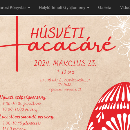
árosi Könyvtár
Helytörténeti Gyűjtemény
Galéria
Videó