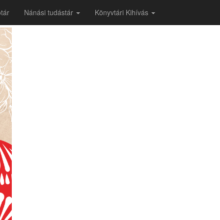
tár
Nánási tudástár
Könyvtári Kihívás