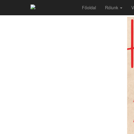
Húsvéti hacacáré
Főoldal
Rólunk
V