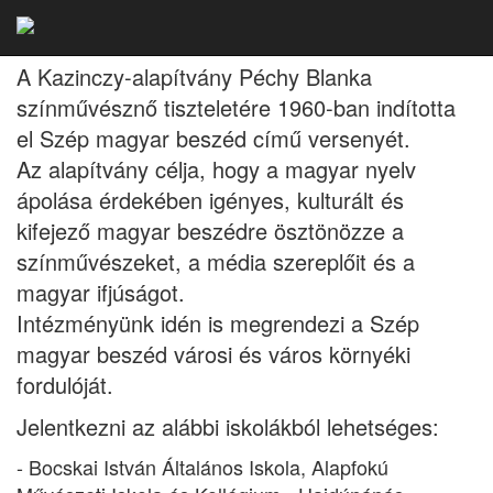
Szép magyar beszéd 2024
A Kazinczy-alapítvány Péchy Blanka
színművésznő tiszteletére 1960-ban indította
el Szép magyar beszéd című versenyét.
Az alapítvány célja, hogy a magyar nyelv
ápolása érdekében igényes, kulturált és
kifejező magyar beszédre ösztönözze a
színművészeket, a média szereplőit és a
magyar ifjúságot.
Intézményünk idén is megrendezi a Szép
magyar beszéd városi és város környéki
fordulóját.
Jelentkezni az alábbi iskolákból lehetséges:
- Bocskai István Általános Iskola, Alapfokú