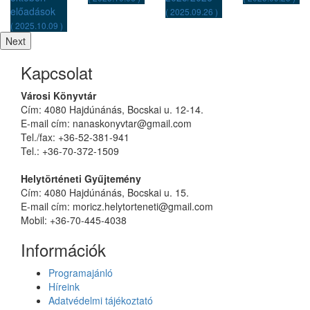
( 2025.09.26 )
)
Next
Kapcsolat
Városi Könyvtár
Cím: 4080 Hajdúnánás, Bocskai u. 12-14.
E-mail cím: nanaskonyvtar@gmail.com
Tel./fax: +36-52-381-941
Tel.: +36-70-372-1509
Helytörténeti Gyűjtemény
Cím: 4080 Hajdúnánás, Bocskai u. 15.
E-mail cím: moricz.helytorteneti@gmail.com
Mobil: +36-70-445-4038
Információk
Programajánló
Híreink
Adatvédelmi tájékoztató