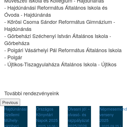
Művészeti Iskola és Kollégium - Hajdúnánás
- Hajdúnánási Református Általános Iskola és
Óvoda - Hajdúnánás
- Kőrösi Csoma Sándor Református Gimnázium -
Hajdúnánás
- Görbeházi Széchenyi István Általános Iskola -
Görbeháza
- Polgári Vásárhelyi Pál Református Általános Iskola
- Polgár
- Újtikos-Tiszagyulaháza Általános Iskola - Újtikos
További rendezvényeink
Previous
si
Országos
Olvasni jó! ~
Népmesemondó
Természet
Könyvtári
olvasó- és
verseny
kertek
Napok 2025
rajzpályázat
2025
( 2025.07.31 
2025/2026
( 2025.10.06 )
( 2025.09.25 )