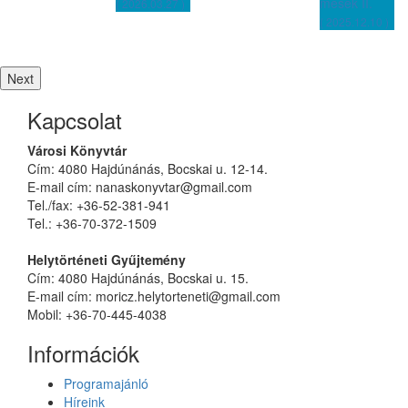
mesék II.
( 2026.03.27 )
( 2025.12.10 )
Next
Kapcsolat
Városi Könyvtár
Cím: 4080 Hajdúnánás, Bocskai u. 12-14.
E-mail cím: nanaskonyvtar@gmail.com
Tel./fax: +36-52-381-941
Tel.: +36-70-372-1509
Helytörténeti Gyűjtemény
Cím: 4080 Hajdúnánás, Bocskai u. 15.
E-mail cím: moricz.helytorteneti@gmail.com
Mobil: +36-70-445-4038
Információk
Programajánló
Híreink