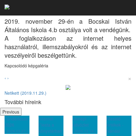
Netikett
2019. november 29-én a Bocskai István
Általános Iskola 4.b osztálya volt a vendégünk.
A foglalkozáson az internet helyes
használatról, illemszabályokról és az internet
veszélyeiről beszélgettünk.
Kapcsolódó képgaléria
×
‹
›
Netikett (2019.11.29.)
További híreink
Previous
en
Internet
Ünnepi
Mesélő
Ünnepi
Fiesta a
üdvözlet
értékek -
zárvatartá
könyvtárban
Nánási
)
( 2025.12.19 )
( 2025.12.03 