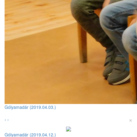
Gólyamadár (2019.04.03.)
×
‹
›
Gólyamadár (2019.04.12.)