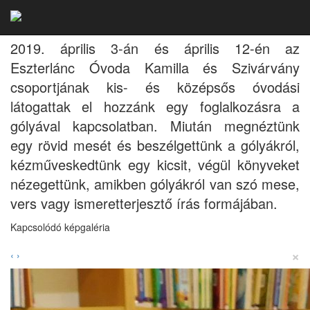
Gólyamadár
2019. április 3-án és április 12-én az
Eszterlánc Óvoda Kamilla és Szivárvány
csoportjának kis- és középsős óvodási
látogattak el hozzánk egy foglalkozásra a
gólyával kapcsolatban. Miután megnéztünk
egy rövid mesét és beszélgettünk a gólyákról,
kézműveskedtünk egy kicsit, végül könyveket
nézegettünk, amikben gólyákról van szó mese,
vers vagy ismeretterjesztő írás formájában.
Kapcsolódó képgaléria
×
‹
›