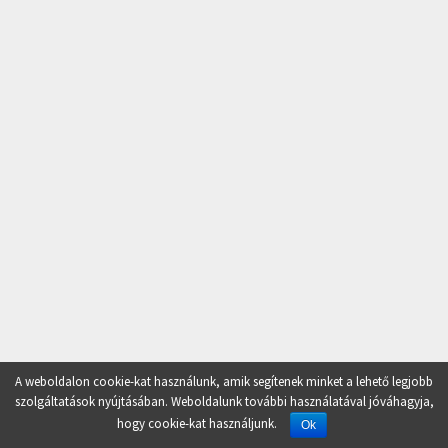
A weboldalon cookie-kat használunk, amik segítenek minket a lehető legjobb
szolgáltatások nyújtásában. Weboldalunk további használatával jóváhagyja,
hogy cookie-kat használjunk.
Ok