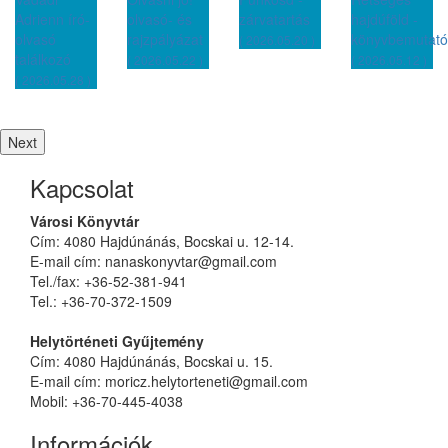
Adrienn író-
olvasó- és
zárvatartás
hajdúföld -
olvasó
rajzpályázat
könyvbemutató
( 2026.05.20 )
találkozó
( 2026.05.22 )
( 2026.05.12 )
( 2026.05.28 )
Next
Kapcsolat
Városi Könyvtár
Cím: 4080 Hajdúnánás, Bocskai u. 12-14.
E-mail cím: nanaskonyvtar@gmail.com
Tel./fax: +36-52-381-941
Tel.: +36-70-372-1509
Helytörténeti Gyűjtemény
Cím: 4080 Hajdúnánás, Bocskai u. 15.
E-mail cím: moricz.helytorteneti@gmail.com
Mobil: +36-70-445-4038
Információk