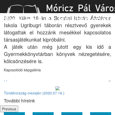
Tündérország mezején jártunk
2020. július 16-án a Bocskai István Általános
Iskola Ugribugri táborán résztvevő gyerekek
látogattak el hozzánk mesékkel kapcsolatos
társasjátékunkat kipróbálni.
A játék után még jutott egy kis idő a
Gyermekkönyvtárban könyvek nézegetésére,
kölcsönzésére is.
Kapcsolódó képgaléria
×
‹
›
Tündérország mezején (2020.07.16.)
További híreink
Previous
Vadadi
Olvasni jó!
Pünkösd -
Rétséges