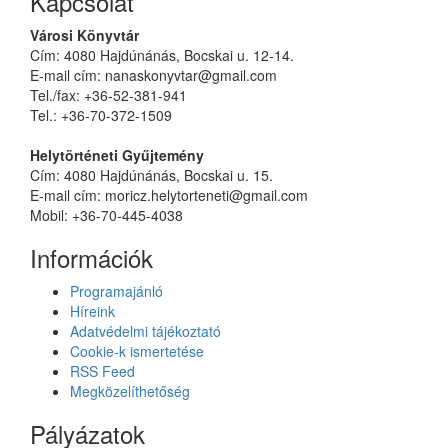
Kapcsolat
Városi Könyvtár
Cím: 4080 Hajdúnánás, Bocskai u. 12-14.
E-mail cím: nanaskonyvtar@gmail.com
Tel./fax: +36-52-381-941
Tel.: +36-70-372-1509
Helytörténeti Gyűjtemény
Cím: 4080 Hajdúnánás, Bocskai u. 15.
E-mail cím: moricz.helytorteneti@gmail.com
Mobil: +36-70-445-4038
Információk
Programajánló
Híreink
Adatvédelmi tájékoztató
Cookie-k ismertetése
RSS Feed
Megközelíthetőség
Pályázatok