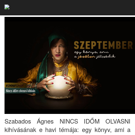
Szeptemberi kihívás (2020.)
Szabados Ágnes NINCS IDŐM OLVASNI
kihívásának e havi témája: egy könyv, ami a