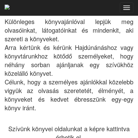
Szívünk könyvei
Toggl
navig
Különleges könyvajánlóval lepjük meg
olvasóinkat, látogatóinkat és mindenkit, aki
szereti a könyveket.
Arra kértünk és kérünk Hajdúnánáshoz vagy
könyvtárunkhoz kötődő személyeket, hogy
néhány sorban ajánljanak egy szívükhöz
közelálló könyvet.
Célunk, hogy a személyes ajánlókkal közelebb
vigyük az olvasás szeretetét, élményét, a
könyveket és kedvet ébresszünk egy-egy
könyv iránt.
Szívünk könyvei oldalunkat a képre kattintva
érhetik el.