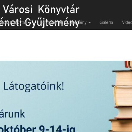
árosi Könyvtár
Helytörténeti Gyűjtemény
Galéria
Videó