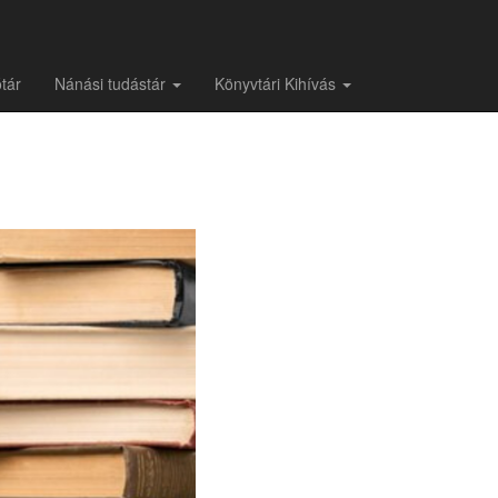
tár
Nánási tudástár
Könyvtári Kihívás