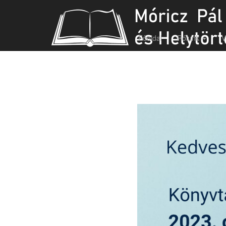
Felújítási munkálatok
Főoldal
Rólunk
V